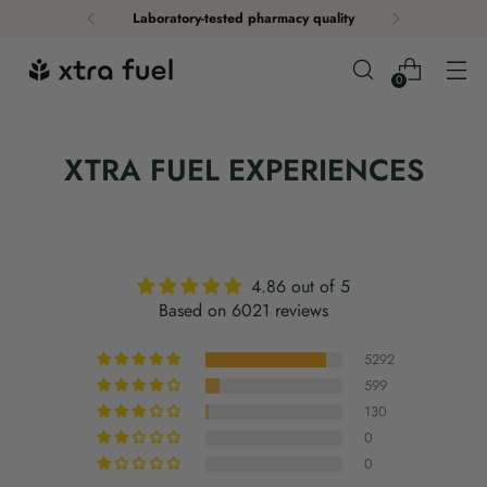
Laboratory-tested pharmacy quality
0
XTRA FUEL EXPERIENCES
4.86 out of 5
Based on 6021 reviews
5292
599
130
0
0