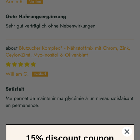
Armin B.
Gute Nahrungsergänzung
Sehr gut verträglich ohne Nebenwirkungen
Blutzucker Komplex* - Nährstoffmix mit Chrom, Zink,
Ceylon-Zimt, Myo-Inositol & Olivenblatt
William G.
Satisfait
Me permet de maintenir ma glycémie à un niveau satisfaisant
en permanence.
DAO Enzym Kapseln - Vegane Diaminoxidase aus
Erbsensprossen - 300.000 HDU
15% discount coupon